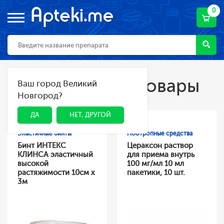
0
Популярные товары
Ваш город Великий
ДА
НЕТ, ДРУГОЙ
Новгород?
ДА
НЕТ, ДРУГОЙ
Эластичные бинты
Ноотропные средства
Бинт ИНТЕКС
Цераксон раствор
КЛИНСА эластичный
для приема внутрь
высокой
100 мг/мл 10 мл
растяжимости 10см х
пакетики, 10 шт.
3м